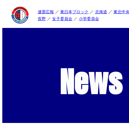
連盟広報
東日本ブロック
北海道
東北中
長野
女子委員会
小学委員会
News