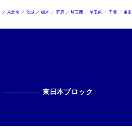
央
東北南
茨城
栃木
群馬
埼玉西
埼玉東
千葉
東京
--------------
東日本ブロック