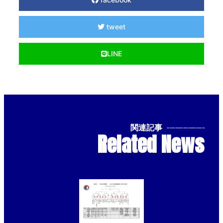
tweet
LINE
関連記事
--------------
Related News