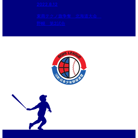
2022.8.12
東商テクノ旗争奪 北海道大会
野幌 第2試合