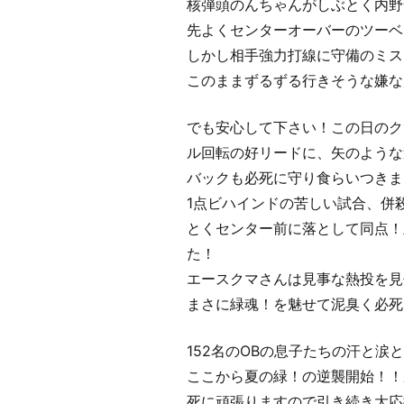
核弾頭のんちゃんがしぶとく内野
先よくセンターオーバーのツーベ
しかし相手強力打線に守備のミス
このままずるずる行きそうな嫌な
でも安心して下さい！この日のク
ル回転の好リードに、矢のような
バックも必死に守り食らいつきま
1点ビハインドの苦しい試合、併
とくセンター前に落として同点！
た！
エースクマさんは見事な熱投を見
まさに緑魂！を魅せて泥臭く必死
152名のOBの息子たちの汗と
ここから夏の緑！の逆襲開始！！
死に頑張りますので引き続き大応