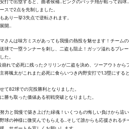
安打で出塁すると、曲者候補‥ピンクのバッテ翔が粘って四球
ースで2点を先制しました。
もあり一挙3失点で逆転されます。
展開‥
マさんは味方ミスがあっても我慢の熱投を魅せます！チームの
送球で一塁ランナーを刺し、二盗も阻止！ガッツ溢れるプレー
した。
殺崩れで必死に残ったクリリンが二盗を決め、ツーアウトから
主将颯太がこれまた必死に食らいつき内野安打で1.3塁にする
せて82球での完投勝利となりました。
に勝ち取った価値ある初戦突破となりました。
涙と努力と我慢で築き上げた緑魂！いくつもの悔しい負けから這
野球の神様に微笑んでもらえる‥そして誰からも応援されるチ
援、サポートを宜しくお願いします。