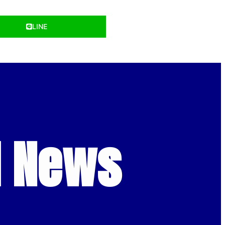
LINE
d News