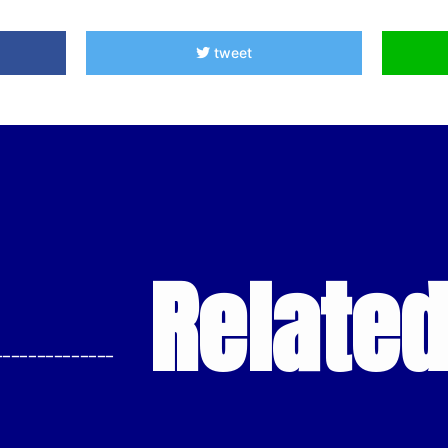
tweet
Relate
--------------