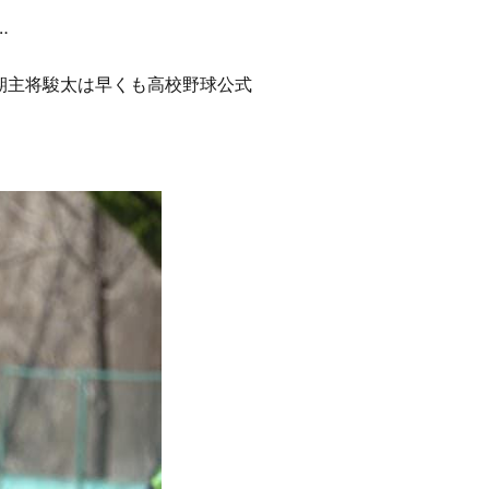
‥
期主将駿太は早くも高校野球公式