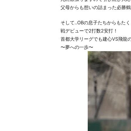
父母からも想いの詰まった必勝鶴
そして‥OBの息子たちからもた
戦デビューで2打数2安打！
首都大学リーグでも建心VS飛龍
〜夢への一歩〜