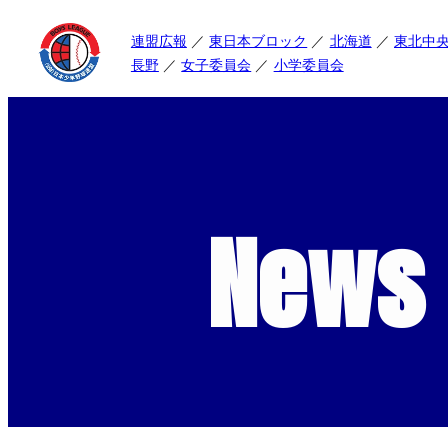
連盟広報
東日本ブロック
北海道
東北中
長野
女子委員会
小学委員会
News