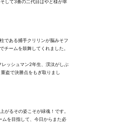
‥そして3番の二代目はやと様が幸
柱である捕手クリリンが脳みそフ
でチームを鼓舞してくれました。
フレッシュマン2年生、淏汰がしぶ
と重盗で決勝点をもぎ取りまし
い上がるその姿こそが緑魂！です。
ームを目指して、今日からまた必