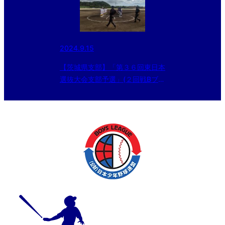
2024.9.15
【茨城県支部】「第３６回東日本
選抜大会支部予選」(２回戦Bブロ
ック)