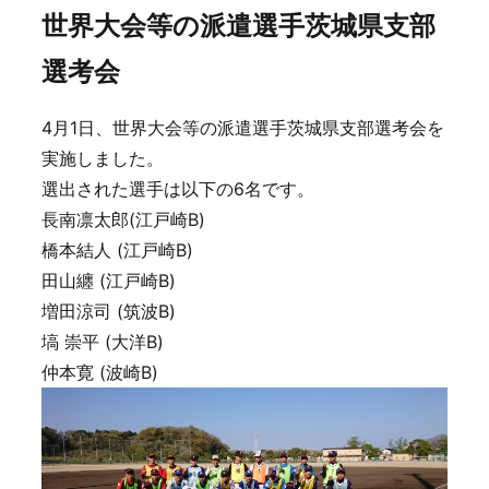
世界大会等の派遣選手茨城県支部
選考会
4月1日、世界大会等の派遣選手茨城県支部選考会を
実施しました。
選出された選手は以下の6名です。
長南凛太郎(江戸崎B)
橋本結人 (江戸崎B)
田山纏 (江戸崎B)
増田涼司 (筑波B)
塙 崇平 (大洋B)
仲本寛 (波崎B)