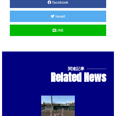
facebook
tweet
LINE
関連記事
--------------
Related News