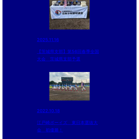
2025.11.16
【茨城県支部】第56回春季全国
大会 茨城県支部予選
2022.10.18
江戸崎ボーイズ 東日本選抜大
会 初優勝！