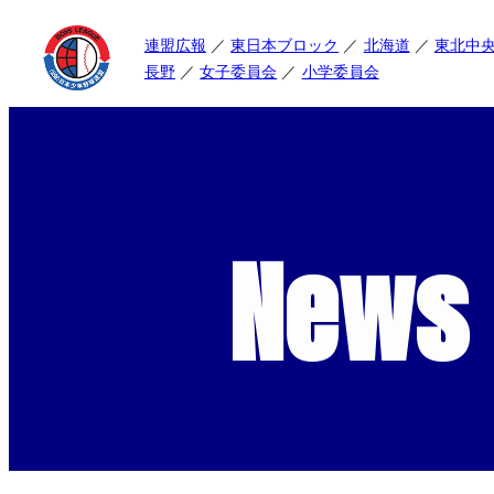
連盟広報
東日本ブロック
北海道
東北中
長野
女子委員会
小学委員会
News