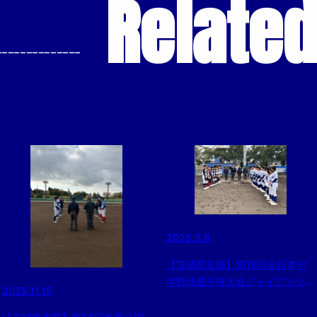
Relate
--------------
2025.3.8
【茨城県支部】第19回全日本中
学野球選手権大会ジャイアンツカ
2025.11.15
ップ日本少年野球茨城県支部予選