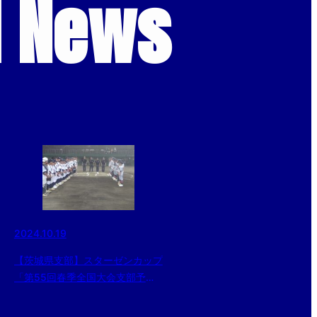
d News
2024.10.19
【茨城県支部】スターゼンカップ
「第55回春季全国大会支部予
選」2回戦Aブロック～笠間市民
球場～試合結果