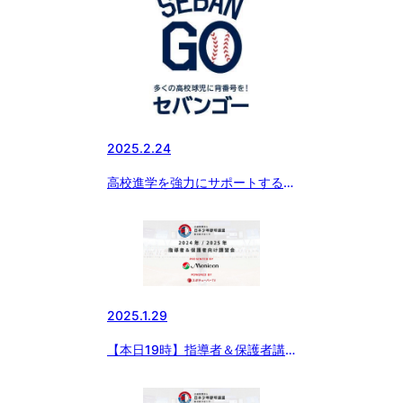
社・横田社長が 『ドナルド・マ
クドナルド・ハウス』を訪問。
読売ジャイアンツ・丸選手と対
談。」
2025.2.24
高校進学を強力にサポートする新
サービス『SEBANGO』(セバン
ゴー）に作新学院高 女子硬式野
球部、京都外大西高 女子硬式野
球部、つくば国際高 硬式野球部
女子部が新たに参加!!
2025.1.29
【本日19時】指導者＆保護者講
習会開催！