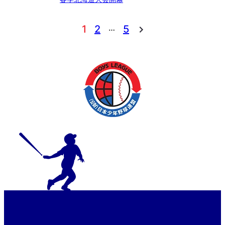
…
1
2
5