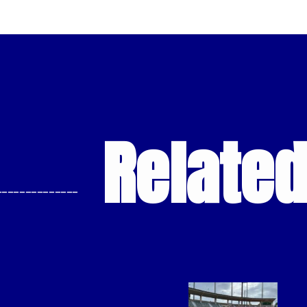
Relate
--------------