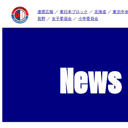
連盟広報
東日本ブロック
北海道
東北中
長野
女子委員会
小学委員会
News