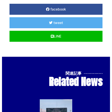
facebook
tweet
LINE
関連記事
--------------
Related News