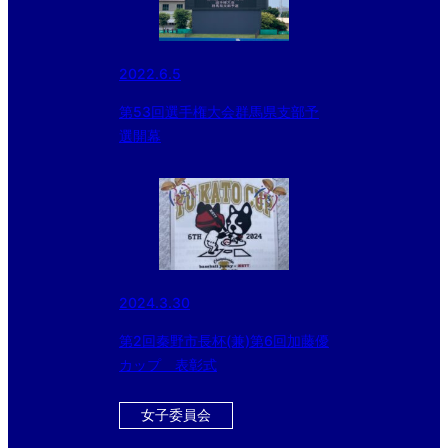
2022.6.5
第53回選手権大会群馬県支部予
選開幕
2024.3.30
第2回秦野市長杯(兼)第6回加藤優
カップ 表彰式
女子委員会