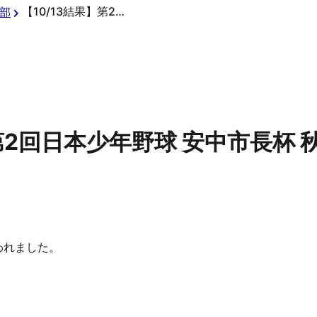
【10/13結果】第2回日本少年野球 安中市長杯 秋季群馬県支部大会
部
】第2回日本少年野球 安中市長杯
われました。