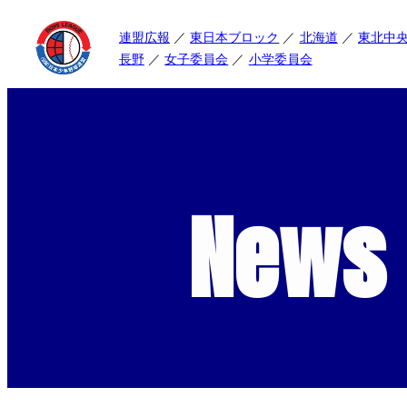
連盟広報
東日本ブロック
北海道
東北中
長野
女子委員会
小学委員会
News