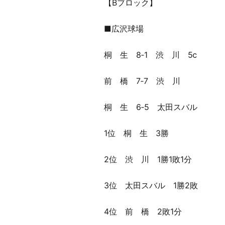
【Bブロック】
■広沢球場
桐 生 8‐1 渋 川 5ⅽ
前 橋 7‐7 渋 川
桐 生 6‐5 太田スバル
1位 桐 生 3勝
2位 渋 川 1勝1敗1分
3位 太田スバル 1勝2敗
4位 前 橋 2敗1分