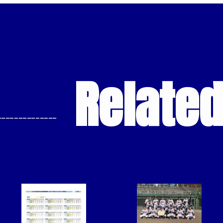
Relate
--------------