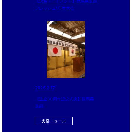
【決勝トーナメント】群馬県支部
フレッシュ1年生大会
2025.2.17
【設立30周年記念式典】群馬県
支部
支部ニュース