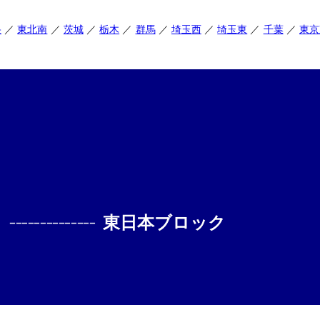
央
東北南
茨城
栃木
群馬
埼玉西
埼玉東
千葉
東京
--------------
東日本ブロック