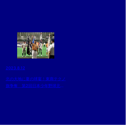
2023.8.12
北の大地に夏の球宴！東商テクノ
旗争奪 第2回日本少年野球北海
道大会開幕！