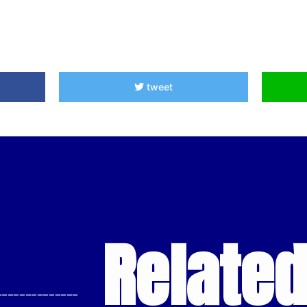
tweet
Relate
--------------