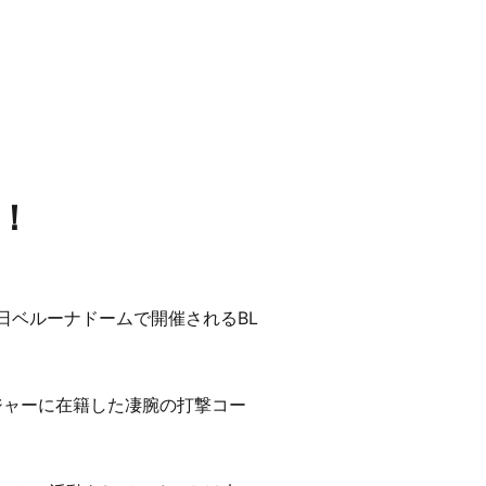
！
。明日ベルーナドームで開催されるBL
間メジャーに在籍した凄腕の打撃コー