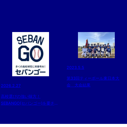
2023.5.5
第33回ティーボール東日本大
会 大会結果
2026.2.27
高校選びの強い味方！
SEBANGO(セバンゴー)を要チェ
ック！！千葉県内の高校も続々登
録中！