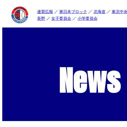
連盟広報
東日本ブロック
北海道
東北中
長野
女子委員会
小学委員会
News