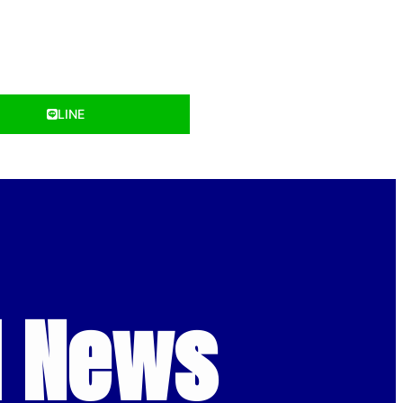
LINE
d News