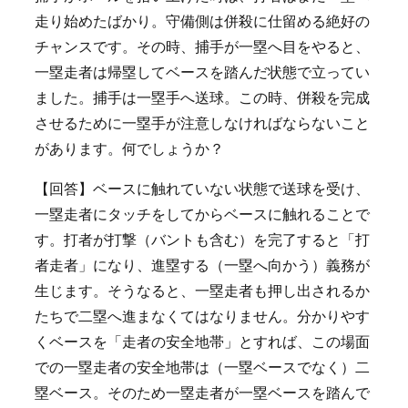
走り始めたばかり。守備側は併殺に仕留める絶好の
チャンスです。その時、捕手が一塁へ目をやると、
一塁走者は帰塁してベースを踏んだ状態で立ってい
ました。捕手は一塁手へ送球。この時、併殺を完成
させるために一塁手が注意しなければならないこと
があります。何でしょうか？
【回答】ベースに触れていない状態で送球を受け、
一塁走者にタッチをしてからベースに触れることで
す。打者が打撃（バントも含む）を完了すると「打
者走者」になり、進塁する（一塁へ向かう）義務が
生じます。そうなると、一塁走者も押し出されるか
たちで二塁へ進まなくてはなりません。分かりやす
くベースを「走者の安全地帯」とすれば、この場面
での一塁走者の安全地帯は（一塁ベースでなく）二
塁ベース。そのため一塁走者が一塁ベースを踏んで