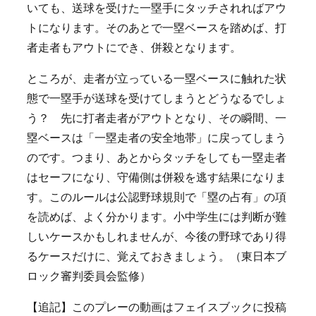
いても、送球を受けた一塁手にタッチされればアウ
トになります。そのあとで一塁ベースを踏めば、打
者走者もアウトにでき、併殺となります。
ところが、走者が立っている一塁ベースに触れた状
態で一塁手が送球を受けてしまうとどうなるでしょ
う？ 先に打者走者がアウトとなり、その瞬間、一
塁ベースは「一塁走者の安全地帯」に戻ってしまう
のです。つまり、あとからタッチをしても一塁走者
はセーフになり、守備側は併殺を逃す結果になりま
す。このルールは公認野球規則で「塁の占有」の項
を読めば、よく分かります。小中学生には判断が難
しいケースかもしれませんが、今後の野球であり得
るケースだけに、覚えておきましょう。（東日本ブ
ロック審判委員会監修）
【追記】このプレーの動画はフェイスブックに投稿