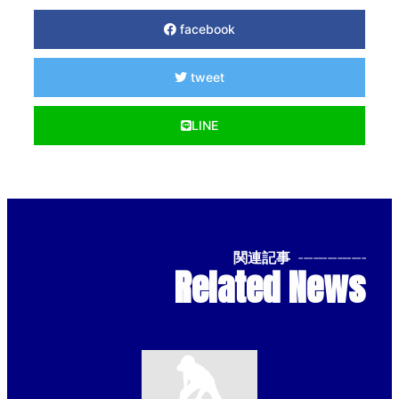
facebook
tweet
LINE
関連記事
--------------
Related News