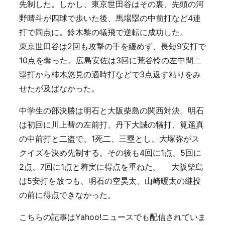
先制した。しかし、東京世田谷はその裏、先頭の河
野晴斗が四球で歩いた後、馬場塁の中前打など4連
打で同点に。鈴木黎の犠飛で逆転に成功した。
東京世田谷は2回も攻撃の手を緩めず、長短9安打で
10点を奪った。広島安佐は3回に荒谷怜の左中間二
塁打から柿木悠見の適時打などで3点返す粘りをみ
せたが及ばなかった。
中学生の部決勝は明石と大阪柴島の関西対決。明石
は初回に川上彗の左前打、丹下大誠の犠打、筧遥真
の中前打と二盗で、1死二、三塁とし、大塚弥がス
クイズを決め先制する。その後も4回に1点、5回に
2点、7回に1点と着実に得点を重ねた。 大阪柴島
は5安打を放つも、明石の空昊太、山崎暖太の継投
の前に得点できなかった。
こちらの記事はYahoo!ニュースでも配信されていま