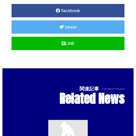
facebook
tweet
LINE
関連記事
--------------
Related News