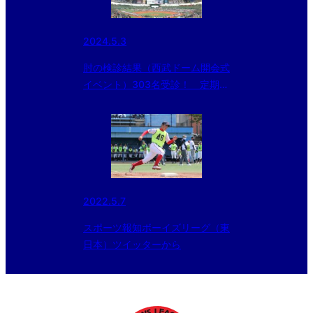
2024.5.3
肘の検診結果（西武ドーム開会式
イベント）303名受診！ 定期健
診のすすめ！
2022.5.7
スポーツ報知ボーイズリーグ（東
日本）ツイッターから