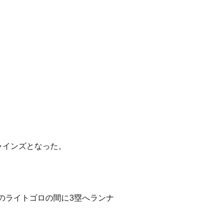
ャインズとなった。
のライトゴロの間に3塁へランナ