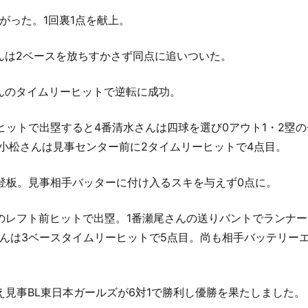
がった。1回裏1点を献上。
さんは2ベースを放ちすかさず同点に追いついた。
さんのタイムリーヒットで逆転に成功。
ヒットで出塁すると4番清水さんは四球を選び0アウト1・2塁
番小松さんは見事センター前に2タイムリーヒットで4点目。
登板。見事相手バッターに付け入るスキを与えず0点に。
のレフト前ヒットで出塁。1番瀬尾さんの送りバントでランナー
んは3ベースタイムリーヒットで5点目。尚も相手バッテリー
え見事BL東日本ガールズが6対1で勝利し優勝を果たしました。