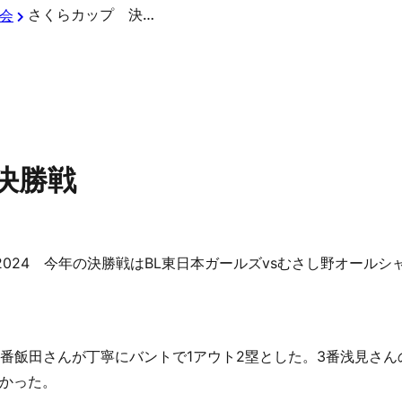
さくらカップ 決勝戦
会
決勝戦
024 今年の決勝戦はBL東日本ガールズvsむさし野オールシ
2番飯田さんが丁寧にバントで1アウト2塁とした。3番浅見さん
かった。