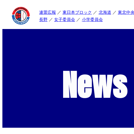
連盟広報
東日本ブロック
北海道
東北中
長野
女子委員会
小学委員会
News