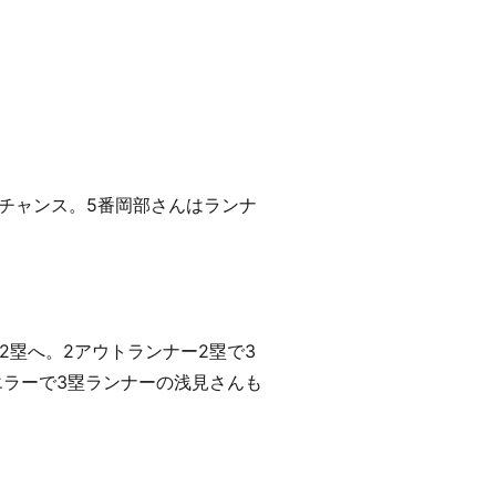
のチャンス。5番岡部さんはランナ
2塁へ。2アウトランナー2塁で3
エラーで3塁ランナーの浅見さんも