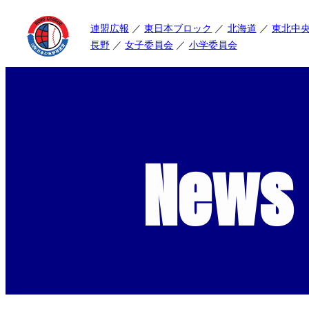
連盟広報
東日本ブロック
北海道
東北中
長野
女子委員会
小学委員会
News