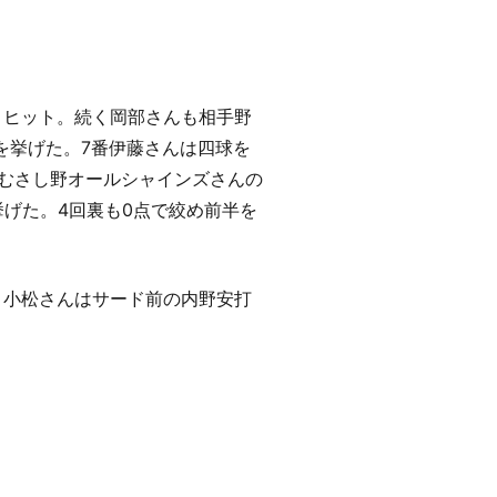
トヒット。続く岡部さんも相手野
を挙げた。7番伊藤さんは四球を
ムむさし野オールシャインズさんの
挙げた。4回裏も0点で絞め前半を
く小松さんはサード前の内野安打