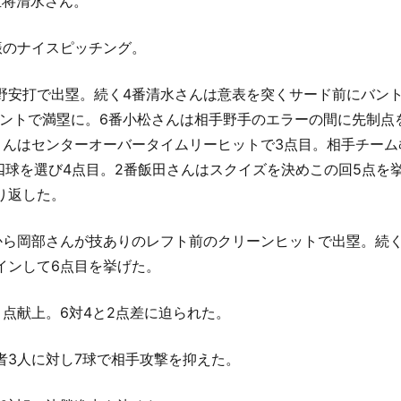
主将清水さん。
振のナイスピッチング。
野安打で出塁。続く4番清水さんは意表を突くサード前にバン
ントで満塁に。6番小松さんは相手野手のエラーの間に先制点
さんはセンターオーバータイムリーヒットで3点目。相手チー
四球を選び4点目。2番飯田さんはスクイズを決めこの回5点を
り返した。
から岡部さんが技ありのレフト前のクリーンヒットで出塁。続
インして6点目を挙げた。
４点献上。6対4と2点差に迫られた。
者3人に対し7球で相手攻撃を抑えた。