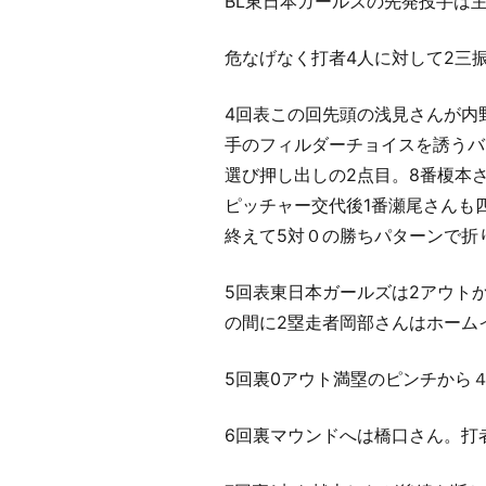
BL東日本ガールズの先発投手は
危なげなく打者4人に対して2三
4回表この回先頭の浅見さんが内
手のフィルダーチョイスを誘うバ
選び押し出しの2点目。8番榎本
ピッチャー交代後1番瀬尾さんも
終えて5対０の勝ちパターンで折
5回表東日本ガールズは2アウト
の間に2塁走者岡部さんはホーム
5回裏0アウト満塁のピンチから
6回裏マウンドへは橋口さん。打