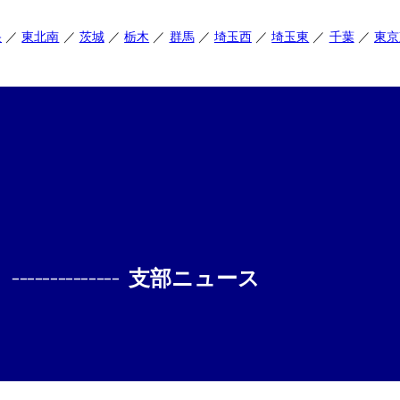
央
東北南
茨城
栃木
群馬
埼玉西
埼玉東
千葉
東京
--------------
支部ニュース