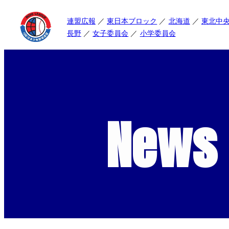
連盟広報
東日本ブロック
北海道
東北中
長野
女子委員会
小学委員会
News