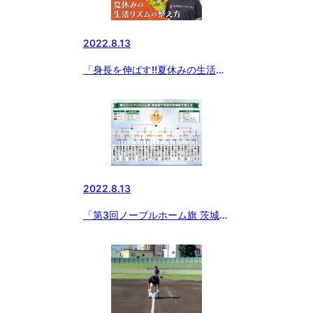
2022.8.13
「身長を伸ばす‼︎夏休みの生活リ
ズムの整え方」〜はるみ先生のス
ポーツ栄養学セミナー
2022.8.13
「第3回ノーブルホーム旗 茨城中
学硬式野球選手権大会」大会終了
⚾