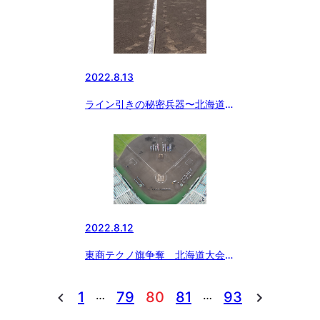
2022.8.13
ライン引きの秘密兵器〜北海道大
会 麻生球場
2022.8.12
東商テクノ旗争奪 北海道大会開
会式（空撮YouTube）
…
…
1
79
80
81
93