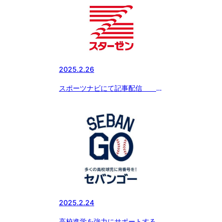
ゴー）に日本体育大学柏高等学校
野球部が新たに参加!!
2025.2.26
スポーツナビにて記事配信
「ボーイズリーグ春季全国大会の
冠スポンサー、スターゼン株式会
社・横田社長が 『ドナルド・マ
クドナルド・ハウス』を訪問。
読売ジャイアンツ・丸選手と対
談。」
2025.2.24
高校進学を強力にサポートする新