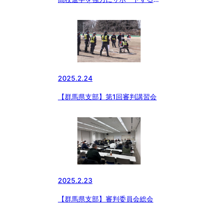
サービス『SEBANGO』(セバン
ゴー）に作新学院高 女子硬式野
球部、京都外大西高 女子硬式野
球部、つくば国際高 硬式野球部
女子部が新たに参加!!
2025.2.24
【群馬県支部】第1回審判講習会
2025.2.23
【群馬県支部】審判委員会総会