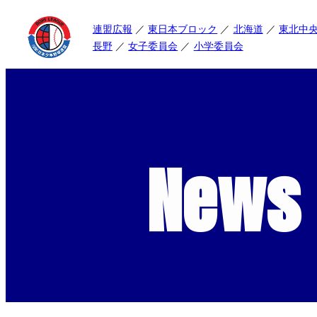
連盟広報
東日本ブロック
北海道
東北中
長野
女子委員会
小学委員会
News