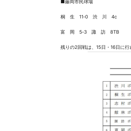
■藤岡市民球場
桐 生 11‐0 渋 川 4c
富 岡 5‐3 諏 訪 8TB
残りの2回戦は、15日・16日に