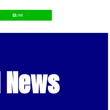
LINE
d News