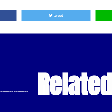
tweet
Relate
--------------