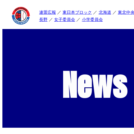
連盟広報
東日本ブロック
北海道
東北中
長野
女子委員会
小学委員会
News