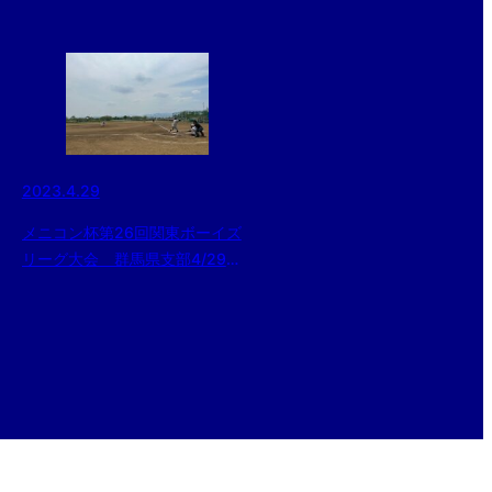
2023.4.29
メニコン杯第26回関東ボーイズ
リーグ大会 群馬県支部4/29結
果