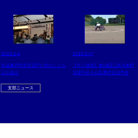
2023.2.6
2023.6.17
横浜高元監督渡辺元智先生による
【準々決勝】第54回日本少年野
記念講演
球選手権大会群馬県支部予選
支部ニュース