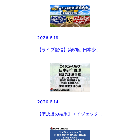
権・第51回 関東大会・第5回 東
北選抜大会・第5回 北海道大会
東京都東支部予選
2026.6.18
【ライブ配信】第51回 日本少年
野球 関東大会 小学生の部 東京都
東支部予選
2026.6.14
【準決勝の結果】エイジェックカ
ップ 日本少年野球 第57回 選手
権・第51回 関東大会・第5回 東
北選抜大会・第5回 北海道大会