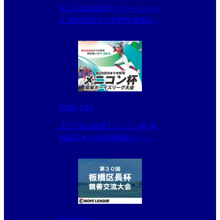
【三日目の結果】スターゼンカッ
プ 第56回日本少年野球 春季全国
大会東京都東支部予選・第21回
大田区長杯
2026.3.20
【三日目の結果】メニコン杯 第
29回日本少年野球関東ボーイズ
リーグ大会Cエリア
2024.9.12