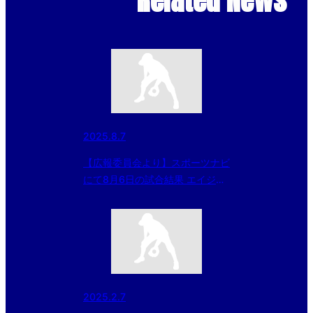
Related News
2025.8.7
【広報委員会より】スポーツナビ
にて8月6日の試合結果 エイジェ
ックカップ 第56回日本少年野球
選手権大会 小学部決勝、みごと
滋賀大津が初優勝
2025.2.7