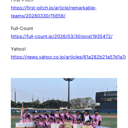
https://first-pitch.jp/article/remarkable-
teams/20260330/15656/
Full-Count
https://full-count.jp/2026/03/30/post1935472/
Yahoo!
https://news.yahoo.co.jp/articles/61a282b21a57d1