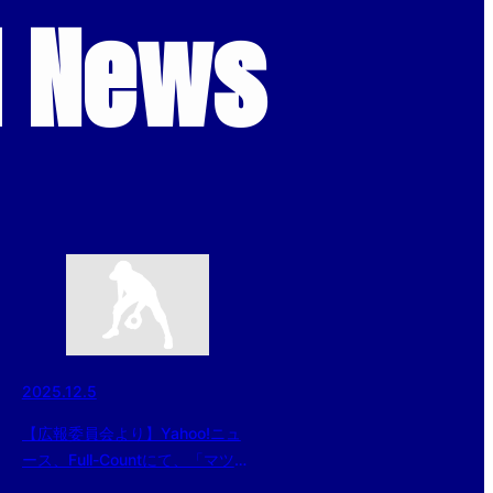
d News
2025.12.5
【広報委員会より】Yahoo!ニュ
ース、Full-Countにて、「マツダ
ボール 第11回本庄市長杯 東日