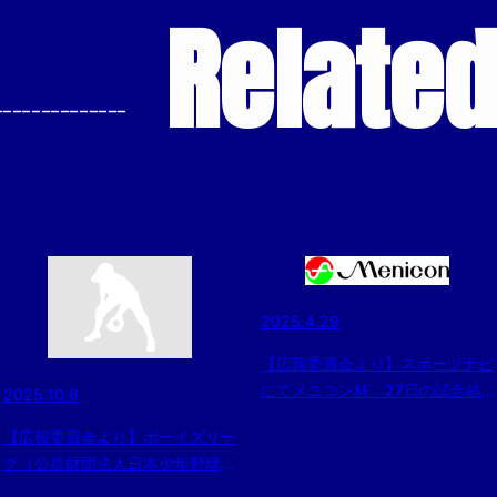
Relate
--------------
2025.4.29
【広報委員会より】スポーツナビ
にてメニコン杯 27日の試合結
2025.10.6
果を記事配信
【広報委員会より】ボーイズリー
グ（公益財団法人日本少年野球連
盟）の取り組みについて