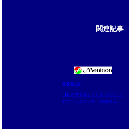
関連記事
2026.5.2
【広報委員会より】スポーツナビ
にて『メニコン杯 第29回日本
少年野球関東ボーイズリーグ大
会』ベスト8進出チームが決定！
の記事が配信されました。