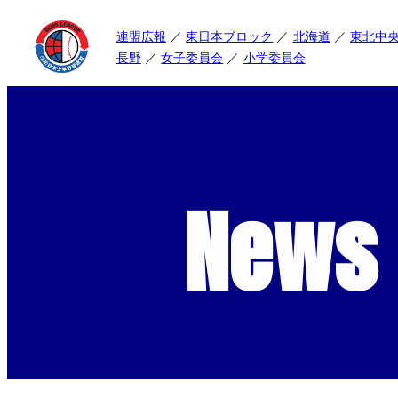
連盟広報
東日本ブロック
北海道
東北中
長野
女子委員会
小学委員会
News