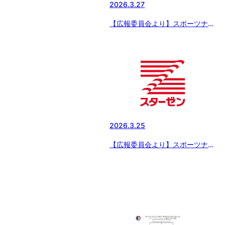
2026.3.27
【広報委員会より】スポーツナビ
にてスターゼンカップの記事配
信 〜「スターゼンカップ 第
56回日本少年野球春季全国大
会」が開幕
2026.3.25
【広報委員会より】スポーツナビ
にてスターゼンカップの連載配
信 〜球春2026 スターゼンカ
ップ春季全国大会 出場チーム紹
介 vol.6『東日本女子選抜チー
ム』