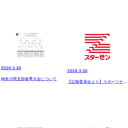
2026.3.30
2026.3.30
神奈川県支部春季大会について
【広報委員会より】スポーツナビ
にてスターゼンカップの記事配
信 〜東広島（小学部）、関西女
子選抜（中学生女子の部）が優
勝！「スターゼンカップ 第56
回日本少年野球春季全国大会」
【3月29日の試合結果】