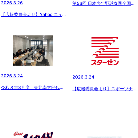
2026.3.26
第56回 日本少年野球春季全国大
会 開会式
【広報委員会より】Yahoo!ニュ
ース、Full-Countにて、「浦和ボ
ーイズや東日本ガールズの紹介記
事」が配信されました
2026.3.24
2026.3.24
令和８年3月度 東北南支部代表
【広報委員会より】スポーツナビ
者会議開催
にてスターゼンカップの連載配
信 〜球春2026 スターゼンカ
ップ春季全国大会 出場チーム紹
介 vol.5『和歌山橋本ボーイズ』