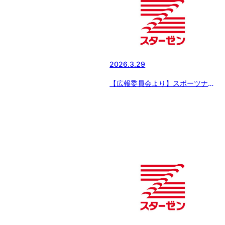
2026.3.29
【広報委員会より】スポーツナビ
にてスターゼンカップの記事配
信 〜「スターゼンカップ 第
56回日本少年野球春季全国大
会」中学部のベスト８出揃う【3
月28日の試合結果】