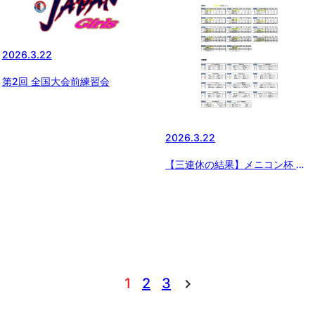
2026.3.22
第2回 全国大会前練習会
2026.3.22
【三連休の結果】メニコン杯 第
29回 日本少年野球 関東ボーイズ
リーグ大会 Ｂエリア試合結果
1
2
3