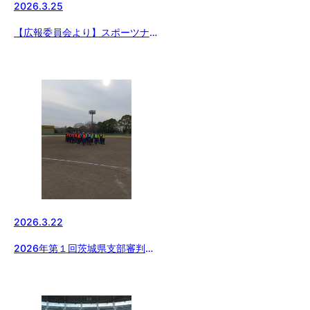
2026.3.25
【広報委員会より】スポーツナビ
にてスターゼンカップの連載配
信 球春2026 スターゼンカッ
プ春季全国大会 出場チーム紹介
vol.7『浦和ボーイズ』
2026.3.22
2026年第１回茨城県支部審判講
習会