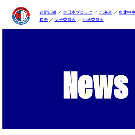
連盟広報
東日本ブロック
北海道
東北中
長野
女子委員会
小学委員会
News