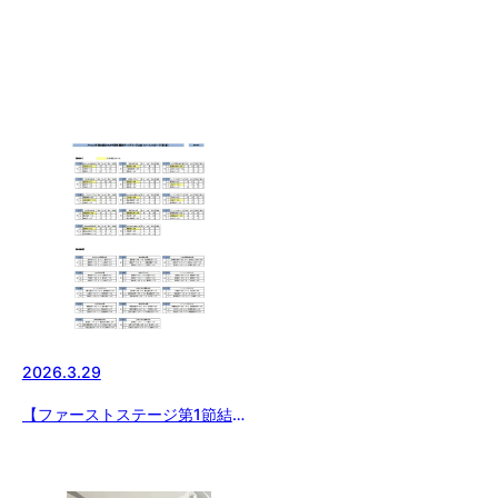
2026.3.29
【ファーストステージ第1節結
果】メニコン杯 第29回 日本少年
野球 関東ボーイズリーグ大会 B
エリア試合結果