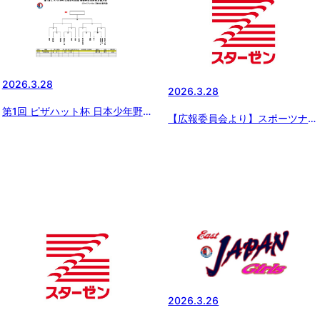
2026.3.28
2026.3.28
第1回 ピザハット杯 日本少年野
【広報委員会より】スポーツナビ
球 春季神奈川県央支部大会 優勝
にてスターゼンカップの記事配
（ジャイアンツカップ神奈川県予
信 〜「スターゼンカップ 第
選）
56回日本少年野球春季全国大
会」いよいよ開幕【3月27日の試
合結果】
2026.3.26