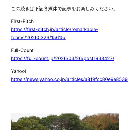
この続きは下記各媒体で記事をお楽しみください。
First-Pitch
https://first-pitch.jp/article/remarkable-
teams/20260326/15615/
Full-Count
https://full-count.jp/2026/03/26/post1933427/
Yahoo!
https://news.yahoo.co.jp/articles/a819fcc80e9e853