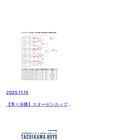
2025.11.15
【準々決勝】スターゼンカップ第
56回日本少年野球 群馬県支部予
選