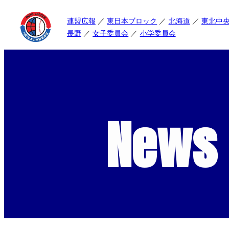
連盟広報
東日本ブロック
北海道
東北中
長野
女子委員会
小学委員会
News