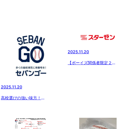
2025.11.20
【ボーイズ関係者限定２
５％Off】スターゼン株式会社よ
り２５％Offで購入できるお歳暮
ギフトのご案内
2025.11.20
高校選びの強い味方！
SEBANGO(セバンゴー)を要チェ
ック！！