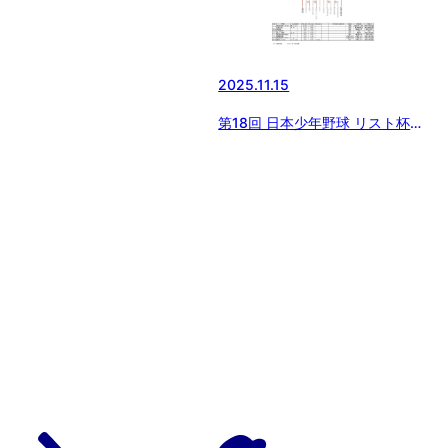
2025.11.15
第18回 日本少年野球 リスト杯争
奪秋季神奈川大会