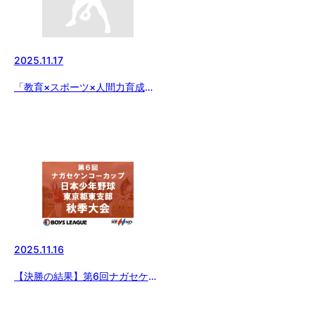
2025.11.17
「教育×スポーツ×人間力育成」
の取り組みを紹介する無料オンラ
インセミナー開催！
2025.11.16
【決勝の結果】第6回ナガセケン
コーカップ 日本少年野球 東京都
東支部秋季大会