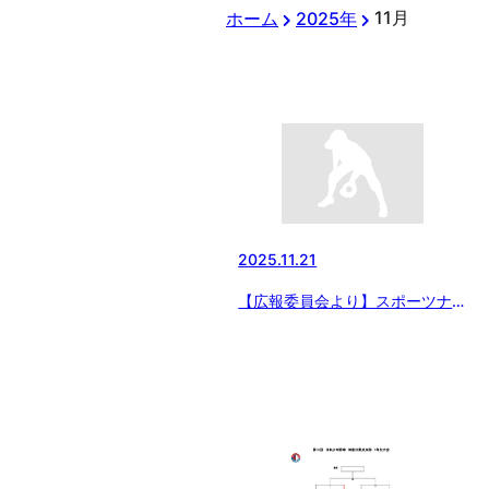
11月
ホーム
2025年
2025.11.21
【広報委員会より】スポーツナビ
にて「マツダボール 第11回本庄
市長杯 東日本大会」の記事をア
ップしました