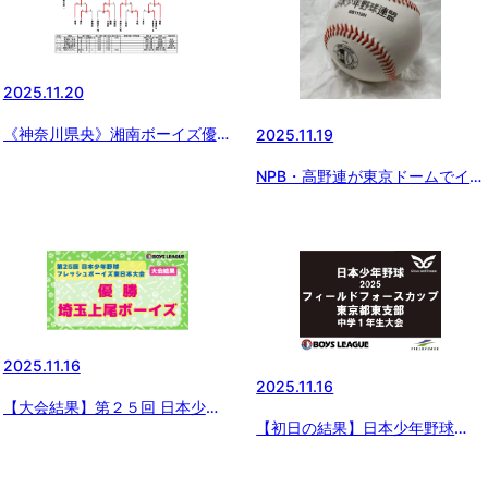
2025.11.20
《神奈川県央》湘南ボーイズ優勝
2025.11.19
🏆
NPB・高野連が東京ドームでイベ
ント開催！
2025.11.16
2025.11.16
【大会結果】第２５回 日本少年
【初日の結果】日本少年野球
野球 フレッシュボーイズ東日本
2025 フィールドフォースカップ
大会
東京都東支部 中学１年生大会