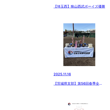
【埼玉西】狭山西武ボーイズ優勝
2025.11.16
【茨城県支部】第56回春季全国
大会 茨城県支部予選