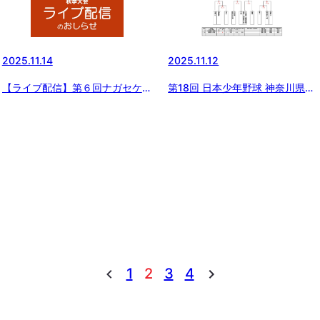
2025.11.12
2025.11.14
第18回 日本少年野球 神奈川県央
【ライブ配信】第６回ナガセケン
支部 1年生大会(11/12最新版)
コーカップ 日本少年野球 東京都
東支部秋季大会
1
2
3
4