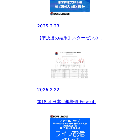
2025.2.23
【準決勝の結果】スターゼンカッ
プ第５５回日本少年野球春季全国
大会東京都東支部予選・第２０回
大田区長杯
2025.2.22
第18回 日本少年野球 Fosekift杯
神奈川1年生大会について