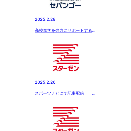
2025.2.28
高校進学を強力にサポートする新
サービス『SEBANGO』(セバン
ゴー）に日本体育大学柏高等学校
野球部が新たに参加!!
2025.2.26
スポーツナビにて記事配信
「ボーイズリーグ春季全国大会の
冠スポンサー、スターゼン株式会
社・横田社長が 『ドナルド・マ
クドナルド・ハウス』を訪問。
読売ジャイアンツ・丸選手と対