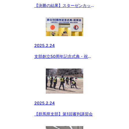
【決勝の結果】スターゼンカップ
第５５回日本少年野球春季全国大
会東京都東支部予選・第２０回大
田区長杯
2025.2.24
支部創立50周年記念式典・祝賀
会
2025.2.24
【群馬県支部】第1回審判講習会