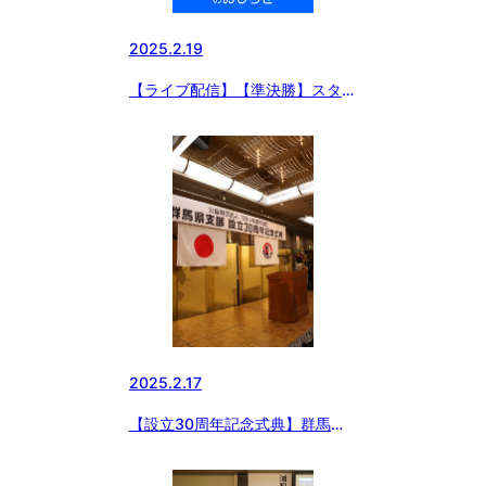
2025.2.19
【ライブ配信】【準決勝】スター
ゼンカップ 第55回日本少年野球
春季全国大会 東京都東支部予
選・第20回大田区長杯
2025.2.17
【設立30周年記念式典】群馬県
支部