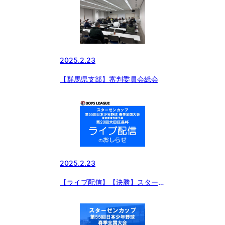
2025.2.23
【群馬県支部】審判委員会総会
2025.2.23
【ライブ配信】【決勝】スターゼ
ンカップ 第55回日本少年野球春
季全国大会 東京都東支部予選・
第20回大田区長杯