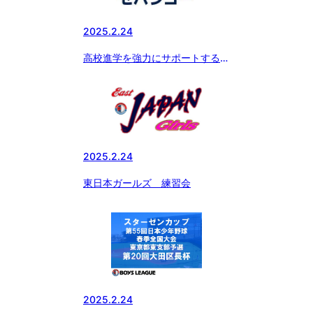
2025.2.24
高校進学を強力にサポートする新
サービス『SEBANGO』(セバン
ゴー）に作新学院高 女子硬式野
球部、京都外大西高 女子硬式野
球部、つくば国際高 硬式野球部
女子部が新たに参加!!
2025.2.24
東日本ガールズ 練習会
2025.2.24