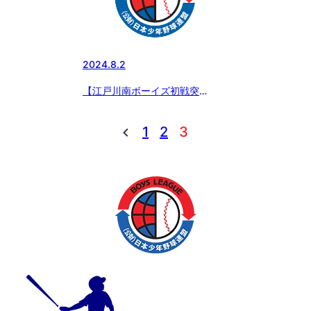
2024.8.2
【江戸川南ボーイズ初戦突
破！】 エイジェックカップ 第
55回 選手権大会
1
2
3