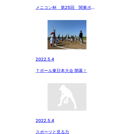
メニコン杯 第25回 関東ボー
イズリーグ大会 小学生の部 都
筑中央ボーイズ 2度目の優勝❣️
2022.5.4
Ｔボール東日本大会 開幕！
2022.5.4
スポーツと見る力