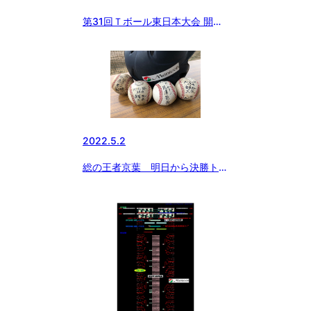
第31回Ｔボール東日本大会 開
催！
2022.5.2
総の王者京葉 明日から決勝トー
ナメント