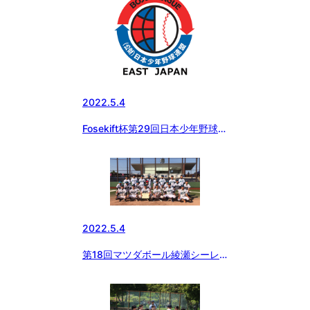
2022.5.4
Fosekift杯第29回日本少年野球東
京都東支部中学2年生大会 途中
経過（5/4）
2022.5.4
第18回マツダボール綾瀬シーレ
ックス大会