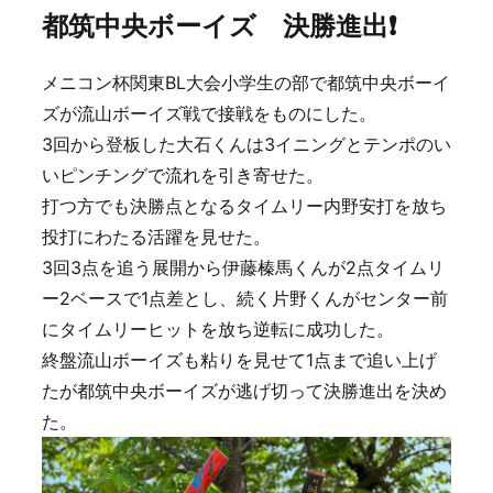
都筑中央ボーイズ 決勝進出❗️
メニコン杯関東BL大会小学生の部で都筑中央ボーイ
ズが流山ボーイズ戦で接戦をものにした。
3回から登板した大石くんは3イニングとテンポのい
いピンチングで流れを引き寄せた。
打つ方でも決勝点となるタイムリー内野安打を放ち
投打にわたる活躍を見せた。
3回3点を追う展開から伊藤榛馬くんが2点タイムリ
ー2ベースで1点差とし、続く片野くんがセンター前
にタイムリーヒットを放ち逆転に成功した。
終盤流山ボーイズも粘りを見せて1点まで追い上げ
たが都筑中央ボーイズが逃げ切って決勝進出を決め
た。