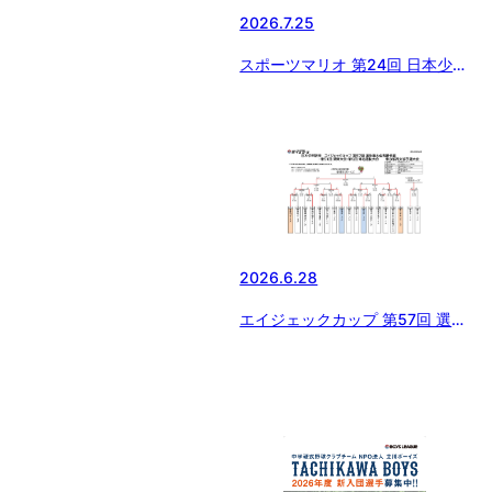
2026.7.25
スポーツマリオ 第24回 日本少年
野球 西東京大会【準決勝戦】
2026.6.28
エイジェックカップ 第57回 選手
権大会支部予選・第51回 関東大
会・第5回 東北選抜大会 東京都
西支部予選【最終日】