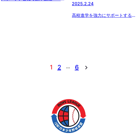
2025.2.24
「ボーイズリーグ春季全国大会の
冠スポンサー、スターゼン株式会
高校進学を強力にサポートする新
社・横田社長が 『ドナルド・マ
サービス『SEBANGO』(セバン
クドナルド・ハウス』を訪問。
ゴー）に作新学院高 女子硬式野
読売ジャイアンツ・丸選手と対
球部、京都外大西高 女子硬式野
談。」
球部、つくば国際高 硬式野球部
女子部が新たに参加!!
…
1
2
6