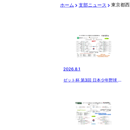
東京都西
ホーム
支部ニュース
2026.8.1
ゼット杯 第3回 日本少年野球 府
中市長旗争奪大会【８月１６日開
催】