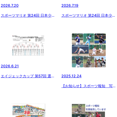
2026.7.20
2026.7.19
スポーツマリオ 第24回 日本少年
スポーツマリオ 第24回 日本少年
野球 西東京大会【２回戦4試合を
野球 西東京大会【1回戦無事終
消化】
了】
2026.6.21
エイジェックカップ 第57回 選手
2025.12.24
権大会支部予選・第51回 関東大
【お知らせ】スポーツ報知 写真
会・第5回 東北選抜大会 東京都
販売のお知らせ
西支部予選【準決勝戦】