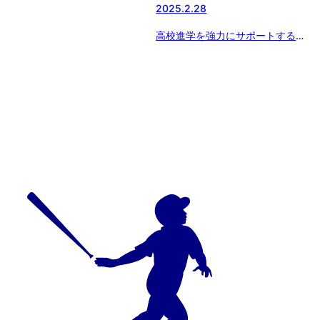
2025.2.28
高校進学を強力にサポートする新
サービス『SEBANGO』(セバン
ゴー）に日本体育大学柏高等学校
野球部が新たに参加!!