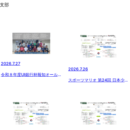
支部
2026.7.27
2026.7.26
令和８年度UI銀行杯報知オールス
スポーツマリオ 第24回 日本少年
ター東京都西支部選抜チーム結団
野球 西東京大会【３位決定・決
式 開催報告
勝戦】