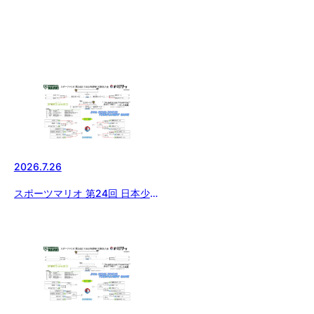
2026.7.26
スポーツマリオ 第24回 日本少年
野球 西東京大会【３位決定・決
勝戦】