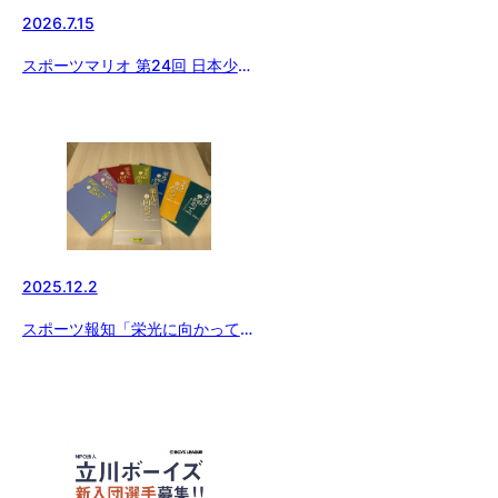
2026.7.15
スポーツマリオ 第24回 日本少年
野球 西東京大会【今週末より開
催】
2025.12.2
スポーツ報知「栄光に向かって」
絶賛発売中！