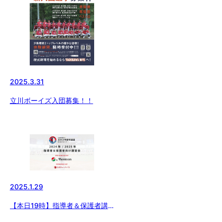
2025.3.31
立川ボーイズ入団募集！！
2025.1.29
【本日19時】指導者＆保護者講
習会開催！