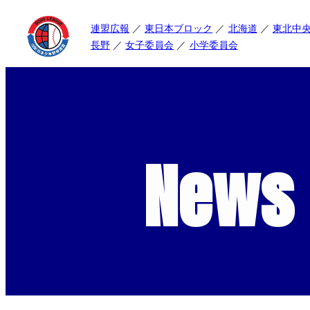
連盟広報
東日本ブロック
北海道
東北中
長野
女子委員会
小学委員会
News