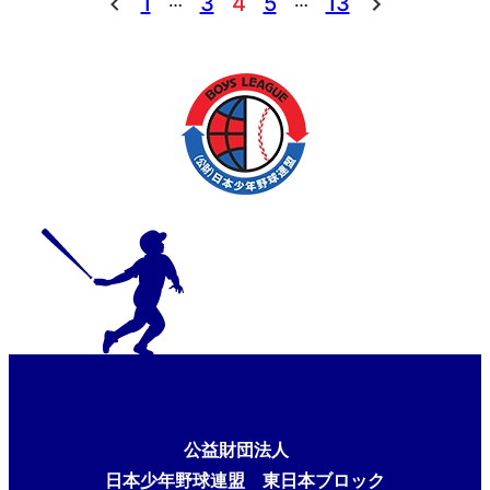
…
…
1
3
4
5
13
公益財団法人
日本少年野球連盟 東日本ブロック