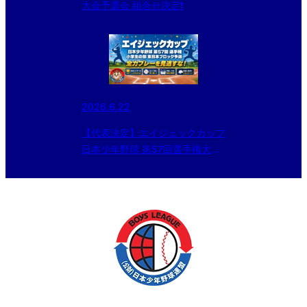
大会予選会 組合せ決定❗️
2026.6.22
【代表決定】エイジェックカップ
日本少年野球 第57回選手権大会
東日本ブロック予選