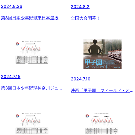
2024.8.26
2024.8.2
第3回日本少年野球東日本選抜大
全国大会開幕！
会神奈川県支部予選
2024.7.15
2024.7.10
第3回日本少年野球神奈川ジュニ
映画「甲子園 フィールド・オ
ア大会（2年生）
ブ・ドリームス