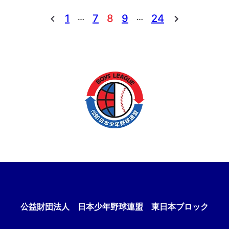
…
…
1
7
8
9
24
公益財団法人
日本少年野球連盟 東日本ブロック