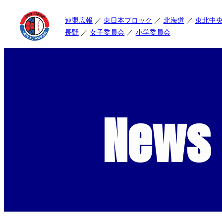
連盟広報
東日本ブロック
北海道
東北中
長野
女子委員会
小学委員会
News