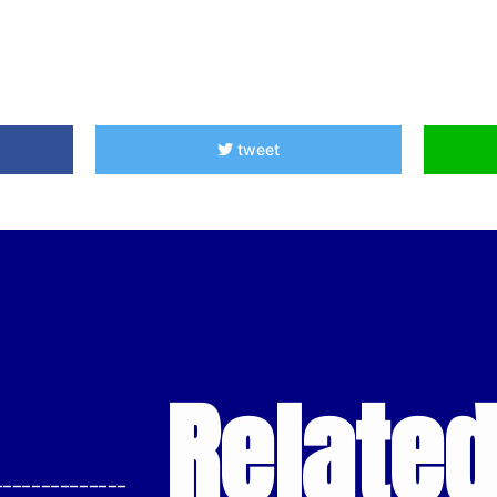
tweet
Relate
--------------