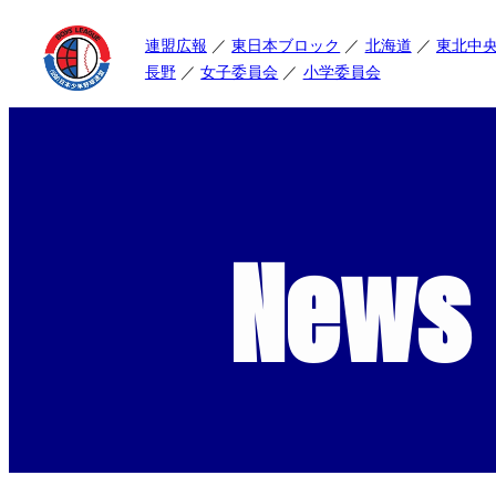
連盟広報
東日本ブロック
北海道
東北中
長野
女子委員会
小学委員会
News