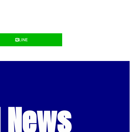
LINE
d News