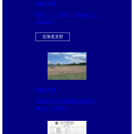
2022.8.14
東商テクノ杯争奪 北海道大会
実況放送
北海道支部
2022.6.18
第10回日本少年野球北海道選手
権大会 決勝戦