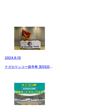
2024.6.10
ナガセケンコー旗争奪 第55回日
本少年野球選手権大会兼 第49回
日本少年野球 関東大会 千葉県支
部予選