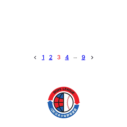
幕！！
…
1
2
3
4
9