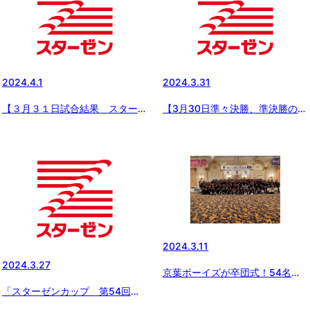
2024.4.1
2024.3.31
【３月３１日試合結果 スターゼ
【3月30日準々決勝、準決勝の試
ンカップ春季全国大会】春日部ボ
合結果 スターゼンカップ春季全
ーイズ（中学部）と東京世田谷ボ
国大会】中学部は生駒ボーイズと
ーイズ（小学部）が優勝！！
春日部ボーイズ、小学部は東京世
田谷ボーイズと黄城ボーイズが決
勝進出！！
2024.3.11
2024.3.27
京葉ボーイズが卒団式！54名が
新たなフィールドへ！！
「スターゼンカップ 第54回日
本少年野球春季全国大会」開