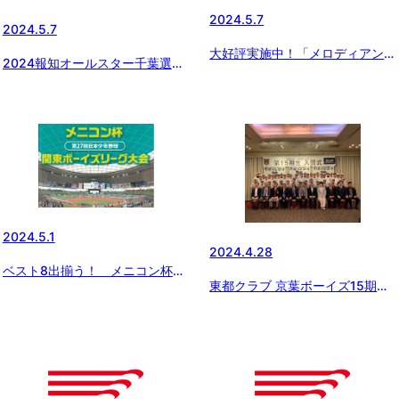
2024.5.7
2024.5.7
大好評実施中！「メロディアン
2024報知オールスター千葉選抜
自分で作れるスポーツドリンク」
選手選考会
をお得にゲットできるチャン
ス！！ 今ならさらに黒酢ドリン
クのおまけ付き！！！
2024.5.1
2024.4.28
ベスト8出揃う！ メニコン杯
東都クラブ 京葉ボーイズ15期生
第27回関東ボーイズリーグ大会
入団式を行いました。