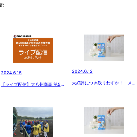
部
2024.6.12
2024.6.15
大好評につき残りわずか！「メロ
【ライブ配信】大八州商事 第55
ディアン 自分で作れるスポーツ
回日本少年野球選手権大会 東日
ドリンク」をお得にゲットするチ
本ブロック予選会 Ｅブロック
ャンス！！今だけ黒酢ドリンクの
おまけ付き！！！