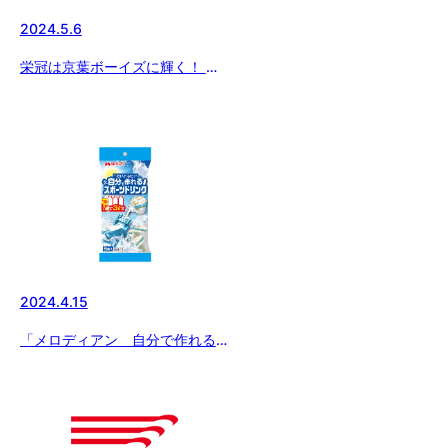
2024.5.6
栄冠は京葉ボーイズに輝く！ メ
ニコン杯 第27回関東ボーイズ
リーグ最終日の試合結果
2024.4.15
「メロディアン 自分で作れるス
ポーツドリンク」をお得にゲット
できるチャンス！！ 今ならさら
に黒酢ドリンクのおまけ付
き！！！