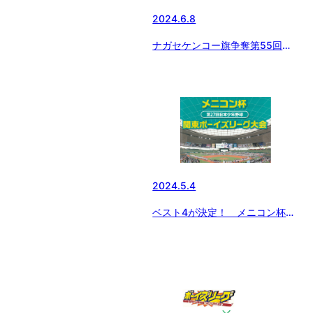
2024.6.8
ナガセケンコー旗争奪第55回日
本少年野球選手権大会 兼 第49回
関東大会 千葉県支部予選 決勝
2024.5.4
ベスト4が決定！ メニコン杯
第27回関東ボーイズリーグ大会