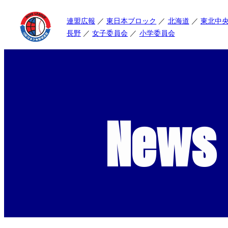
連盟広報
東日本ブロック
北海道
東北中
長野
女子委員会
小学委員会
News