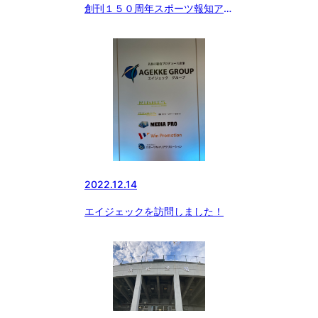
創刊１５０周年スポーツ報知アー
カイブ 「ボーイズリーグ むか
し いま そしてこれから…」
（１）
2022.12.14
エイジェックを訪問しました！