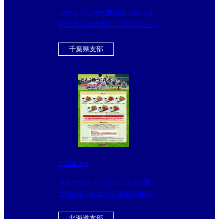
ボーイズリーグ東日本ブロック
指導者＆保護者向け講習会のご案
内
千葉県支部
2024.3.8
スターゼンカップは、とん❝勝
つ❞弁当！を食べて優勝を目指そ
う！
北海道支部