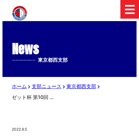
News
--------------
東京都西支部
ホーム
支部ニュース
東京都西支部
ゼット杯 第10回 日本少年野球連盟 八王子市長旗争奪大会【全日程を終了】
2022.9.5