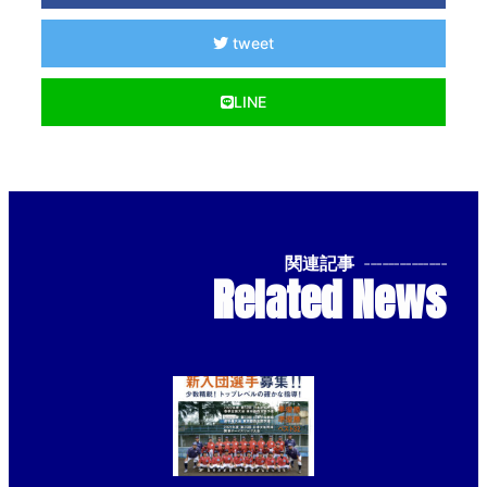
tweet
LINE
関連記事
--------------
Related News