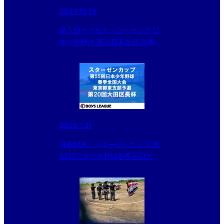
2024.10.16
第５回ナガセケンコーカップ 日
本少年野球 東京都東支部 秋季大
会
2025.1.31
球春到来！スターゼンカップ 第
55回日本少年野球春季全国大会
東京都東支部予選・第20回大田
区長杯