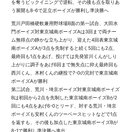
を奪うビックイニングで逆転、その後も点を取りあ
う展開も8-6で足立ボーイズが勝利し準決勝へ
荒川戸田橋硬軟兼用野球場B面の第一試合、大田水
門ボーイズ対東京城南ボーイズAは3回まで両チー
ム無得点の静かな立ち上がり、迎えた4回表東京城
南ボーイズAが3点を先制すると続く5回にも2点、
最終回も1点をあげ、投げては先発皆川くんがしり
上がりに調子をあげ6回まで無失点に抑え最終回も
西川くん、木村くんの継投で7-0の完封で東京城南
ボーイズAが勝利
第二試合、荒川・埼京ボーイズ対東京城南ボーイズ
Bは初回から2点を先制した東京城南ボーイズBが2
回にも4点をあげ6-0とリード、対する荒川・埼京
ボーイズも安村くんのツーベースヒットなどで1点
を返すも、その後も加点した東京城南ボーイズBが
8-1で勝利し準決勝へ進出