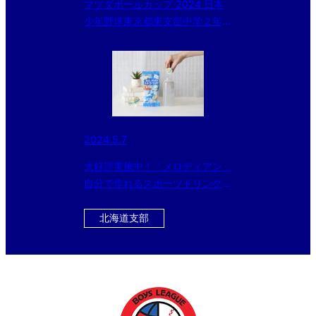
マツダボールカップ 2024 日本
少年野球東京都東支部中学２年生
大会 組み合わせ
2024.5.7
大好評実施中！「メロディアン
自分で作れるスポーツドリンク」
をお得にゲットできるチャン
ス！！ 今ならさらに黒酢ドリン
北海道支部
クのおまけ付き！！！