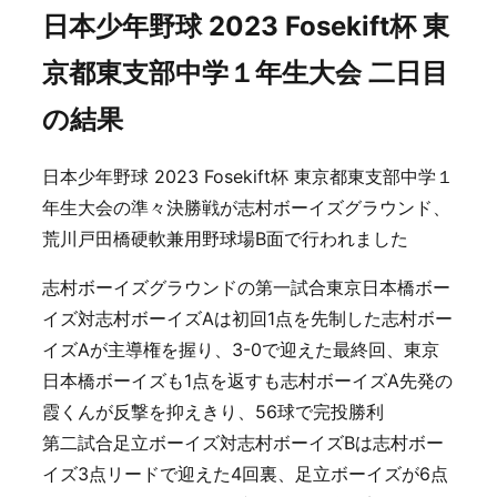
日本少年野球 2023 Fosekift杯 東
京都東支部中学１年生大会 二日目
の結果
日本少年野球 2023 Fosekift杯 東京都東支部中学１
年生大会の準々決勝戦が志村ボーイズグラウンド、
荒川戸田橋硬軟兼用野球場B面で行われました
志村ボーイズグラウンドの第一試合東京日本橋ボー
イズ対志村ボーイズAは初回1点を先制した志村ボー
イズAが主導権を握り、3-0で迎えた最終回、東京
日本橋ボーイズも1点を返すも志村ボーイズA先発の
霞くんが反撃を抑えきり、56球で完投勝利
第二試合足立ボーイズ対志村ボーイズBは志村ボー
イズ3点リードで迎えた4回裏、足立ボーイズが6点