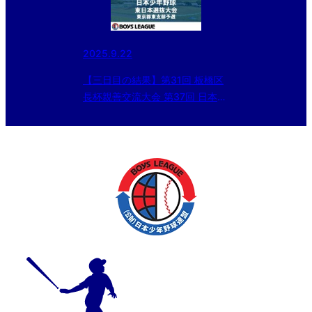
2025.9.22
【三日目の結果】第31回 板橋区
長杯親善交流大会 第37回 日本少
年野球東日本選抜大会 東京都東
支部予選