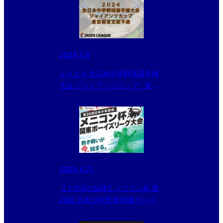
2024.5.8
２０２４ 全日本中学野球選手権
大会 ジャイアンツカップ 東京
都東支部予選 初日の組み合わせ
2025.4.21
【２日目の結果】メニコン杯 第
28回 日本少年野球 関東ボーイズ
リーグ大会