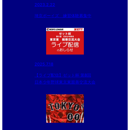
2023.2.22
埼京ボーイズ 練習体験募集中
2025.7.18
【ライブ配信】ゼット杯 第8回
日本少年野球東京東親善交流大会