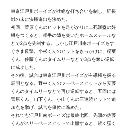
東京江戸川ボーイズが壮絶な打ち合いを制し、延長
戦の末に決勝進出を決めた。
初回、菅原くんのヒットを足がかりに二死満塁の好
機をつくると、相手の隙を突いたホームスチールな
どで2点を先制する。しかし江戸川南ボーイズもす
ぐさま反撃。小杉くんのヒットをきっかけに、稲葉
くん、佐藤くんのタイムリーなどで3点を奪い逆転
に成功した。
その後、試合は東京江戸川ボーイズが主導権を握る
展開となる。野中くんのツーベースヒットから安藤
くんのタイムリーなどで再び逆転すると、五回には
菅原くん、山下くん、小山くんの三連続ヒットで追
加点を挙げ、試合を優位に進めた。
それでも江戸川南ボーイズは最終七回、先頭の佐藤
くんがスリーベースヒットで出塁すると、続く窪く