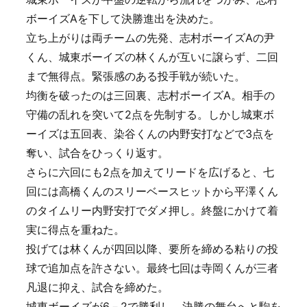
ボーイズAを下して決勝進出を決めた。
立ち上がりは両チームの先発、志村ボーイズAの尹
くん、城東ボーイズの林くんが互いに譲らず、二回
まで無得点。緊張感のある投手戦が続いた。
均衡を破ったのは三回裏、志村ボーイズA。相手の
守備の乱れを突いて2点を先制する。しかし城東ボ
ーイズは五回表、染谷くんの内野安打などで3点を
奪い、試合をひっくり返す。
さらに六回にも2点を加えてリードを広げると、七
回には高橋くんのスリーベースヒットから平澤くん
のタイムリー内野安打でダメ押し。終盤にかけて着
実に得点を重ねた。
投げては林くんが四回以降、要所を締める粘りの投
球で追加点を許さない。最終七回は寺岡くんが三者
凡退に抑え、試合を締めた。
城東ボーイズが6－2で勝利し、決勝の舞台へと駒を