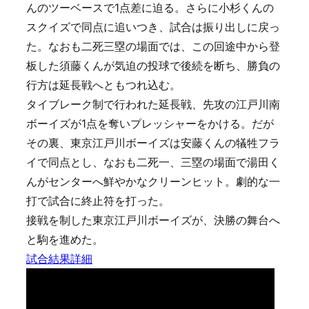
んのツーベースで1点差に迫る。さらに小杉くんの
スクイズで同点に追いつき、試合は振り出しに戻っ
た。なおも二死三塁の場面では、この回途中から登
板した須藤くんが気迫の投球で後続を断ち、勝負の
行方は延長戦へともつれ込む。
タイブレーク制で行われた延長戦、先攻の江戸川南
ボーイズが1点を奪いプレッシャーをかける。だが
その裏、東京江戸川ボーイズは安藤くんの犠牲フラ
イで同点とし、なおも二死一、三塁の場面で湯田く
んがセンターへ鮮やかなクリーンヒット。劇的な一
打で試合に終止符を打った。
接戦を制した東京江戸川ボーイズが、決勝の舞台へ
と駒を進めた。
試合結果詳細