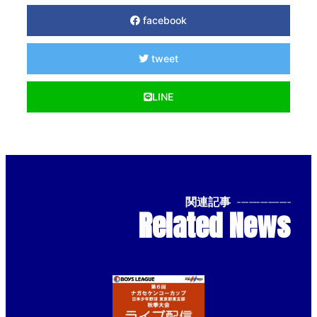
facebook
tweet
LINE
関連記事
--------------
Related News